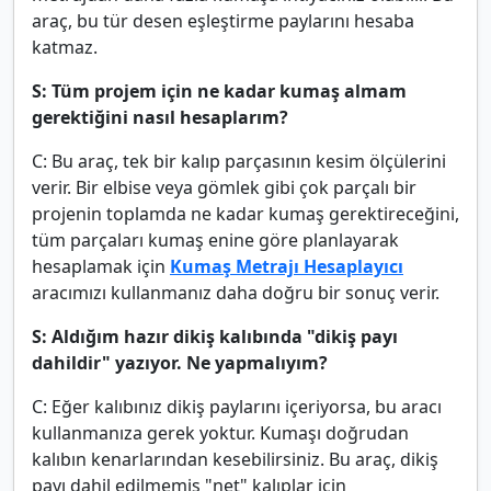
araç, bu tür desen eşleştirme paylarını hesaba
katmaz.
S: Tüm projem için ne kadar kumaş almam
gerektiğini nasıl hesaplarım?
C: Bu araç, tek bir kalıp parçasının kesim ölçülerini
verir. Bir elbise veya gömlek gibi çok parçalı bir
projenin toplamda ne kadar kumaş gerektireceğini,
tüm parçaları kumaş enine göre planlayarak
hesaplamak için
Kumaş Metrajı Hesaplayıcı
aracımızı kullanmanız daha doğru bir sonuç verir.
S: Aldığım hazır dikiş kalıbında "dikiş payı
dahildir" yazıyor. Ne yapmalıyım?
C: Eğer kalıbınız dikiş paylarını içeriyorsa, bu aracı
kullanmanıza gerek yoktur. Kumaşı doğrudan
kalıbın kenarlarından kesebilirsiniz. Bu araç, dikiş
payı dahil edilmemiş "net" kalıplar için