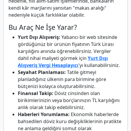
nedenle, fiili alım-satım işlemlerinde, bankaların
kendi kâr marjlarını yansıtan "makas aralığı"
nedeniyle küçük farklılıklar olabilir.
Bu Araç Ne İşe Yarar?
Yurt Dışı Alışveriş:
Yabancı bir web sitesinde
gördüğünüz bir ürünün fiyatının Türk Lirası
karşılığını anında öğrenebilirsiniz. Vergiler
dahil nihai maliyeti görmek için
Yurt Dışı
Alışveriş Vergi Hesaplayıcı
'yı kullanabilirsiniz.
Seyahat Planlaması:
Tatile gitmeyi
planladığınız ülkenin para birimine göre
bütçenizi kolayca oluşturabilirsiniz.
Finansal Takip:
Döviz cinsinden olan
birikimlerinizin veya borçlarınızın TL karşılığını
anlık olarak takip edebilirsiniz.
Haberleri Yorumlama:
Ekonomik haberlerde
bahsedilen döviz kuru değişikliklerinin pratikte
ne anlama geldiğini somut olarak