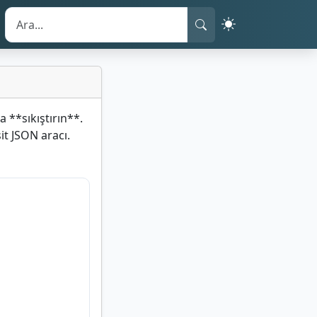
 **sıkıştırın**.
sit JSON aracı.