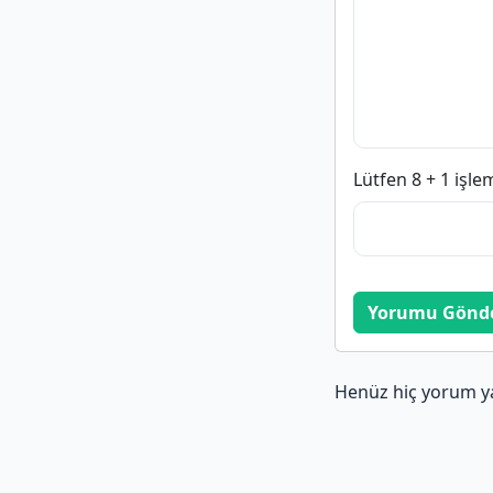
Lütfen 8 + 1 işle
Yorumu Gönd
Henüz hiç yorum y