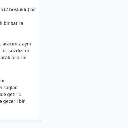
i (2 boşluklu) bir
 bir satıra
, aracımız aynı
 bir sözdizimi
arak bildirir.
nı
ı sağlar.
ale getirir.
 geçerli bir