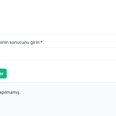
minin sonucunu girin:
*
er
apılmamış.