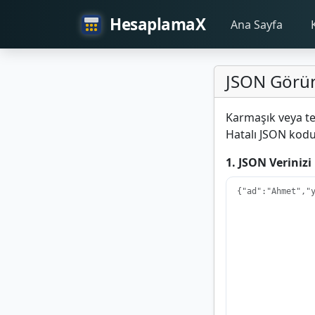
HesaplamaX
Ana Sayfa
JSON Görünt
Karmaşık veya tek
Hatalı JSON kodunu
1. JSON Verinizi