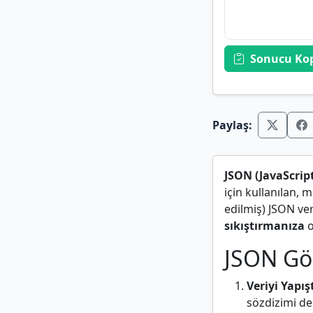
Sonucu Ko
Paylaş:
JSON (JavaScrip
için kullanılan, 
edilmiş) JSON ver
sıkıştırmanıza
o
JSON Gör
Veriyi Yapışt
sözdizimi de