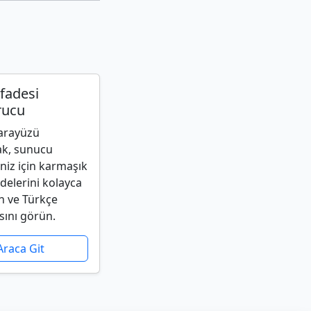
fadesi
rucu
 arayüzü
ak, sunucu
niz için karmaşık
delerini kolayca
n ve Türkçe
sını görün.
Araca Git