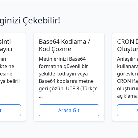
ginizi Çekebilir!
inti
Base64 Kodlama /
CRON İ
ayıcı
Kod Çözme
Oluştu
nın
Metinlerinizi Base64
Anlaşılır
ikte ne
formatına güvenli bir
kullanar
resine
şekilde kodlayın veya
görevleri
ya belirli
Base64 kodlarını metne
CRON ifa
geri çözün. UTF-8 (Türkçe
oluşturu
…
açıklama
t
Araca Git