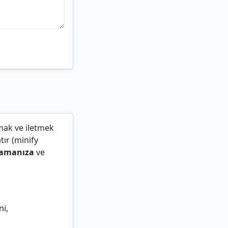
amak ve iletmek
tır (minify
lamanıza
ve
ni,