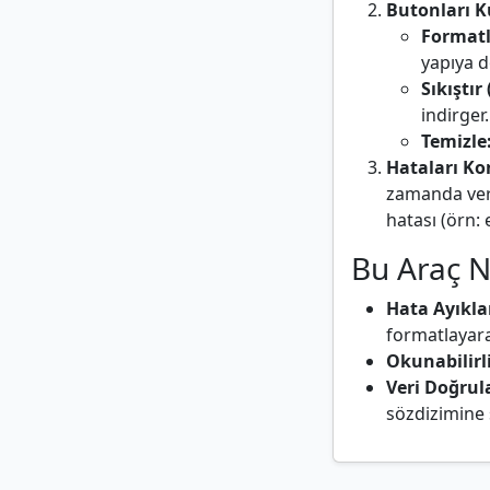
Butonları K
Formatl
yapıya d
Sıkıştır 
indirger
Temizle
Hataları Ko
zamanda veri
hatası (örn: 
Bu Araç N
Hata Ayıkl
formatlayara
Okunabilirl
Veri Doğru
sözdizimine 