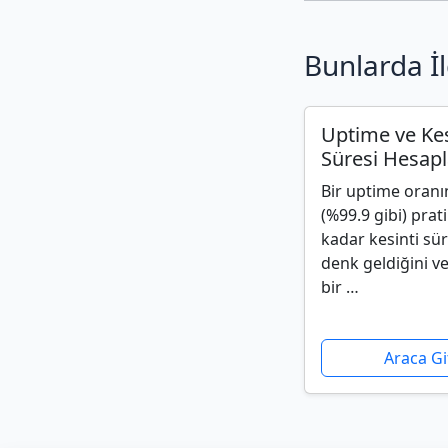
Bunlarda İl
Uptime ve Kes
Süresi Hesapl
Bir uptime oranı
(%99.9 gibi) prat
kadar kesinti sü
denk geldiğini ve
bir …
Araca Gi