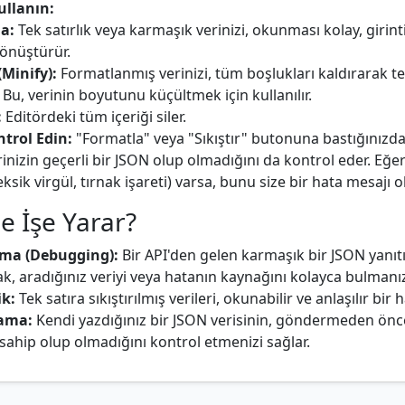
ullanın:
a:
Tek satırlık veya karmaşık verinizi, okunması kolay, girintil
önüştürür.
(Minify):
Formatlanmış verinizi, tüm boşlukları kaldırarak tek
. Bu, verinin boyutunu küçültmek için kullanılır.
:
Editördeki tüm içeriği siler.
ntrol Edin:
"Formatla" veya "Sıkıştır" butonuna bastığınızda
nizin geçerli bir JSON olup olmadığını da kontrol eder. Eğer
eksik virgül, tırnak işareti) varsa, bunu size bir hata mesajı ol
e İşe Yarar?
ama (Debugging):
Bir API'den gelen karmaşık bir JSON yanıtı
k, aradığınız veriyi veya hatanın kaynağını kolayca bulmanız
ik:
Tek satıra sıkıştırılmış verileri, okunabilir ve anlaşılır bir h
lama:
Kendi yazdığınız bir JSON verisinin, göndermeden önce
sahip olup olmadığını kontrol etmenizi sağlar.