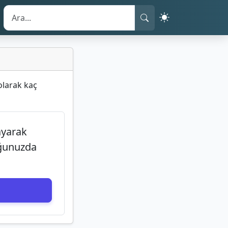
 olarak kaç
layarak
uğunuzda