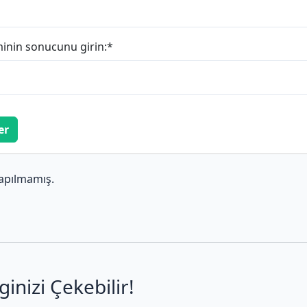
minin sonucunu girin:
*
er
apılmamış.
ginizi Çekebilir!