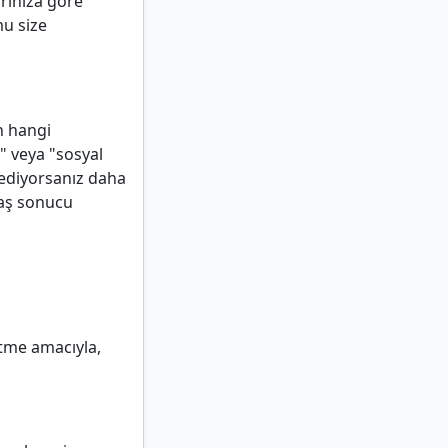
arınıza göre
mu size
in hangi
" veya "sosyal
p ediyorsanız daha
yaş sonucu
etme amacıyla,