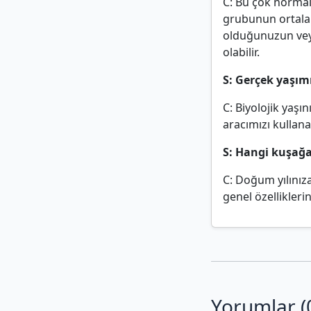
C: Bu çok normal! 
grubunun ortalam
olduğunuzun veya
olabilir.
S: Gerçek yaşım
C: Biyolojik yaşı
aracımızı kullanab
S: Hangi kuşağa
C: Doğum yılınız
genel özellikler
Yorumlar (