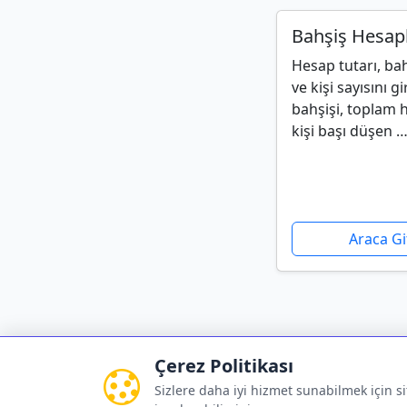
Bahşiş Hesa
Hesap tutarı, ba
ve kişi sayısını g
bahşişi, toplam 
kişi başı düşen 
Araca Gi
Çerez Politikası
Sizlere daha iyi hizmet sunabilmek için si