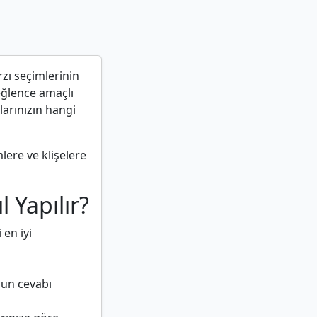
arzı seçimlerinin
eğlence amaçlı
larınızın hangi
lere ve klişelere
 Yapılır?
en iyi
gun cevabı