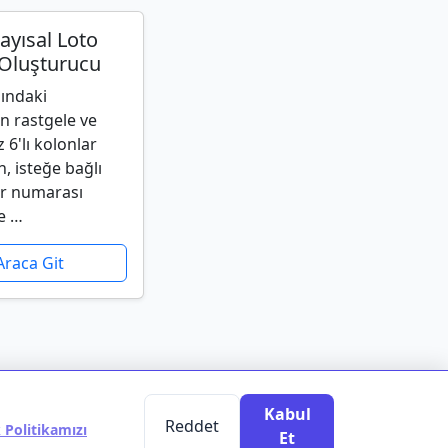
Sayısal Loto
Oluşturucu
sındaki
n rastgele ve
 6'lı kolonlar
, isteğe bağlı
r numarası
e …
Araca Git
Kabul
Reddet
k Politikamızı
Et