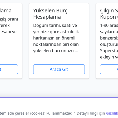
plama
Yükselen Burç
Çılgın 
Hesaplama
Kupon 
hşiş oranı
irerek
Doğum tarihi, saati ve
1-90 ara
hesabı ve
yerinize göre astrolojik
sayılarda
…
haritanızın en önemli
benzersiz
noktalarından biri olan
oluşturun
yükselen burcunuzu …
Süpersta
ekleyin v
t
Araca Git
Gizlilik Politikası
•
Kullanım Koşulları
•
İletişim
temizde çerezler (cookies) kullanılmaktadır. Detaylı bilgi için
Gizlili
© 2026 HesaplamaX.com - Tüm Hakları Saklıdır.