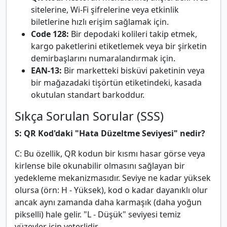
sitelerine, Wi-Fi şifrelerine veya etkinlik
biletlerine hızlı erişim sağlamak için.
Code 128:
Bir depodaki kolileri takip etmek,
kargo paketlerini etiketlemek veya bir şirketin
demirbaşlarını numaralandırmak için.
EAN-13:
Bir marketteki bisküvi paketinin veya
bir mağazadaki tişörtün etiketindeki, kasada
okutulan standart barkoddur.
Sıkça Sorulan Sorular (SSS)
S: QR Kod'daki "Hata Düzeltme Seviyesi" nedir?
C: Bu özellik, QR kodun bir kısmı hasar görse veya
kirlense bile okunabilir olmasını sağlayan bir
yedekleme mekanizmasıdır. Seviye ne kadar yüksek
olursa (örn: H - Yüksek), kod o kadar dayanıklı olur
ancak aynı zamanda daha karmaşık (daha yoğun
pikselli) hale gelir. "L - Düşük" seviyesi temiz
yüzeyler için yeterlidir.