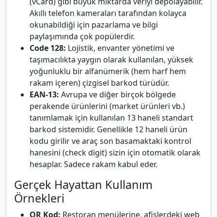
(vCard) gibi büyük miktarda veriyi depolayabilir.
Akıllı telefon kameraları tarafından kolayca
okunabildiği için pazarlama ve bilgi
paylaşımında çok popülerdir.
Code 128:
Lojistik, envanter yönetimi ve
taşımacılıkta yaygın olarak kullanılan, yüksek
yoğunluklu bir alfanümerik (hem harf hem
rakam içeren) çizgisel barkod türüdür.
EAN-13:
Avrupa ve diğer birçok bölgede
perakende ürünlerini (market ürünleri vb.)
tanımlamak için kullanılan 13 haneli standart
barkod sistemidir. Genellikle 12 haneli ürün
kodu girilir ve araç son basamaktaki kontrol
hanesini (check digit) sizin için otomatik olarak
hesaplar. Sadece rakam kabul eder.
Gerçek Hayattan Kullanım
Örnekleri
QR Kod:
Restoran menülerine, afişlerdeki web