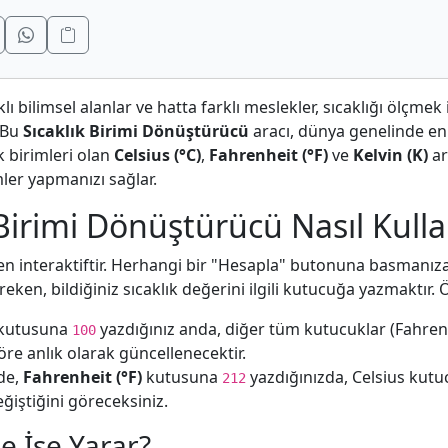
rklı bilimsel alanlar ve hatta farklı meslekler, sıcaklığı ölçmek i
. Bu
Sıcaklık Birimi Dönüştürücü
aracı, dünya genelinde en
ık birimleri olan
Celsius (°C)
,
Fahrenheit (°F)
ve
Kelvin (K)
ar
er yapmanızı sağlar.
 Birimi Dönüştürücü Nasıl Kullan
 interaktiftir. Herhangi bir "Hesapla" butonuna basmanıza
ken, bildiğiniz sıcaklık değerini ilgili kutucuğa yazmaktır. 
kutusuna
yazdığınız anda, diğer tüm kutucuklar (Fahrenh
100
re anlık olarak güncellenecektir.
de,
Fahrenheit (°F)
kutusuna
yazdığınızda, Celsius kut
212
ğiştiğini göreceksiniz.
e İşe Yarar?