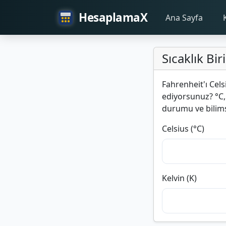
HesaplamaX
Ana Sayfa
Sıcaklık B
Fahrenheit'ı Cel
ediyorsunuz? °C,
durumu ve bilimse
Celsius (°C)
Kelvin (K)