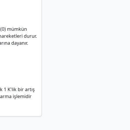
rı (0) mümkün
hareketleri durur.
rına dayanır.
 1 K'lik bir artış
karma işlemidir