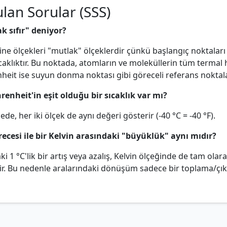
ulan Sorular (SSS)
k sıfır" deniyor?
kine ölçekleri "mutlak" ölçeklerdir çünkü başlangıç noktala
aklıktır. Bu noktada, atomların ve moleküllerin tüm termal 
nheit ise suyun donma noktası gibi göreceli referans noktala
hrenheit'in eşit olduğu bir sıcaklık var mı?
ede, her iki ölçek de aynı değeri gösterir (-40 °C = -40 °F).
erecesi ile bir Kelvin arasındaki "büyüklük" aynı mıdır?
aki 1 °C'lik bir artış veya azalış, Kelvin ölçeğinde de tam olarak
ttir. Bu nedenle aralarındaki dönüşüm sadece bir toplama/çı