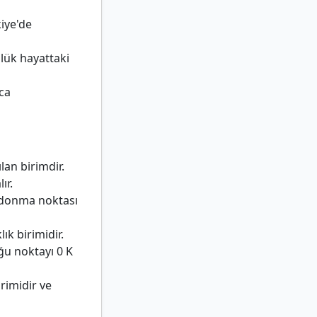
kiye'de
lük hayattaki
yca
an birimdir.
ır.
n donma noktası
k birimidir.
ğu noktayı 0 K
rimidir ve