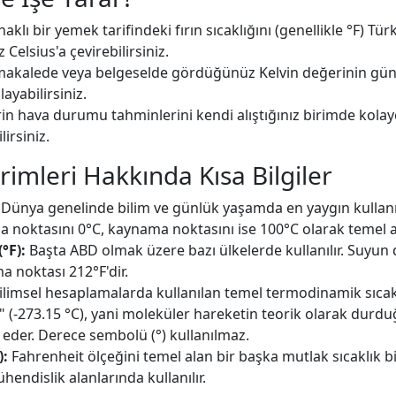
naklı bir yemek tarifindeki fırın sıcaklığını (genellikle °F) Tür
 Celsius'a çevirebilirsiniz.
 makalede veya belgeselde gördüğünüz Kelvin değerinin gün
layabilirsiniz.
erin hava durumu tahminlerini kendi alıştığınız birimde kola
lirsiniz.
irimleri Hakkında Kısa Bilgiler
Dünya genelinde bilim ve günlük yaşamda en yaygın kullanıl
noktasını 0°C, kaynama noktasını ise 100°C olarak temel al
°F):
Başta ABD olmak üzere bazı ülkelerde kullanılır. Suyu
a noktası 212°F'dir.
ilimsel hesaplamalarda kullanılan temel termodinamik sıcaklı
r" (-273.15 °C), yani moleküler hareketin teorik olarak durdu
 eder. Derece sembolü (°) kullanılmaz.
):
Fahrenheit ölçeğini temel alan bir başka mutlak sıcaklık bi
hendislik alanlarında kullanılır.