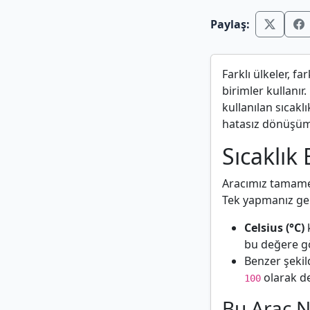
Paylaş:
Farklı ülkeler, fa
birimler kullanır
kullanılan sıcakl
hatasız dönüşüml
Sıcaklık
Aracımız tamamen
Tek yapmanız gere
Celsius (°C)
bu değere gö
Benzer şekil
olarak de
100
Bu Araç N