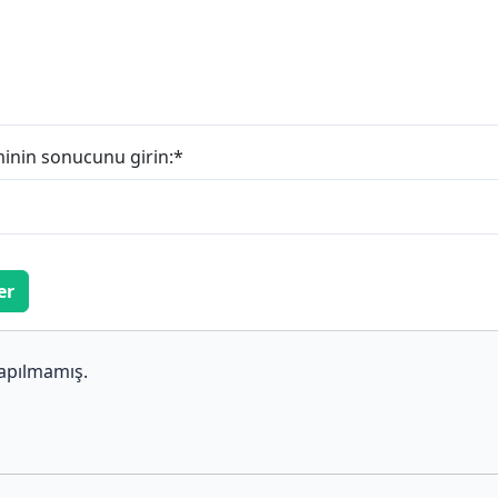
minin sonucunu girin:
*
er
apılmamış.