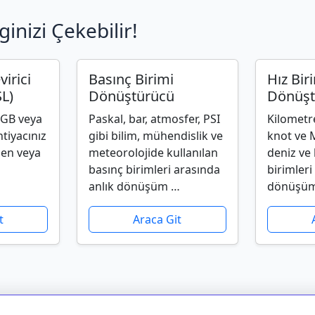
ginizi Çekebilir!
irici
Basınç Birimi
Hız Bir
L)
Dönüştürücü
Dönüşt
RGB veya
Paskal, bar, atmosfer, PSI
Kilometre
tiyacınız
gibi bilim, mühendislik ve
knot ve 
den veya
meteorolojide kullanılan
deniz ve 
basınç birimleri arasında
birimleri
anlık dönüşüm …
dönüşüm
t
Araca Git