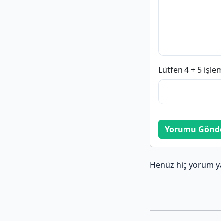
Lütfen 4 + 5 işle
Yorumu Gönd
Henüz hiç yorum y