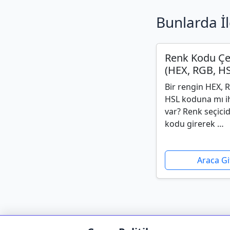
Bunlarda İl
Renk Kodu Çev
(HEX, RGB, HS
Bir rengin HEX, 
HSL koduna mı ih
var? Renk seçici
kodu girerek …
Araca Gi