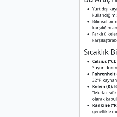
Yurt dışı kay
kullandığımız
Bilimsel bir
karşılığını an
Farklı ülkel
karşılaştırabi
Sıcaklık B
Celsius (°C):
Suyun donma 
Fahrenheit (
32°F, kaynam
Kelvin (K):
B
"Mutlak sıfı
olarak kabul
Rankine (°R
genellikle mü