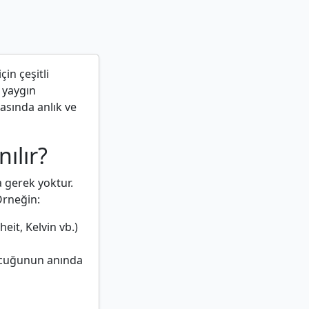
çin çeşitli
 yaygın
asında anlık ve
ılır?
 gerek yoktur.
Örneğin:
eit, Kelvin vb.)
ucuğunun anında