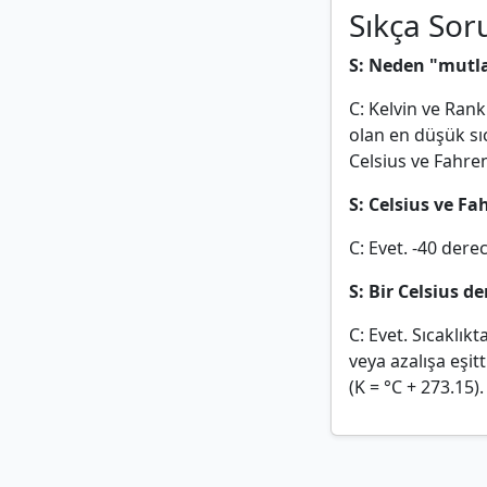
Sıkça Sor
S: Neden "mutla
C: Kelvin ve Ran
olan en düşük sıc
Celsius ve Fahre
S: Celsius ve Fa
C: Evet. -40 derec
S: Bir Celsius d
C: Evet. Sıcaklıkt
veya azalışa eşi
(K = °C + 273.15).