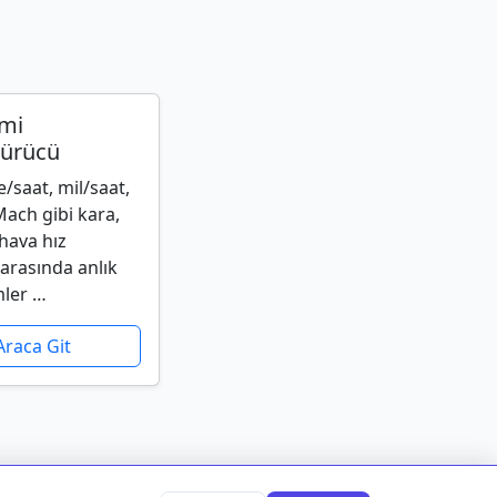
imi
ürücü
/saat, mil/saat,
Mach gibi kara,
hava hız
 arasında anlık
ler …
Araca Git