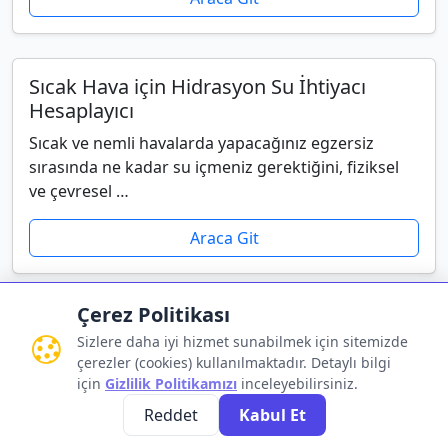
Sıcak Hava için Hidrasyon Su İhtiyacı
Hesaplayıcı
Sıcak ve nemli havalarda yapacağınız egzersiz
sırasında ne kadar su içmeniz gerektiğini, fiziksel
ve çevresel …
Araca Git
Çerez Politikası
Sizlere daha iyi hizmet sunabilmek için sitemizde
çerezler (cookies) kullanılmaktadır. Detaylı bilgi
Gizlilik Politikası
•
Kullanım Koşulları
•
İletişim
için
Gizlilik Politikamızı
inceleyebilirsiniz.
Reddet
Kabul Et
© 2026 HesaplamaX.com - Tüm Hakları Saklıdır.