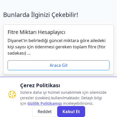
Bunlarda İlginizi Çekebilir!
Fitre Miktarı Hesaplayıcı
Diyanet'in belirlediği güncel miktara göre ailedeki
kişi sayısı için ödenmesi gereken toplam fitre (fıtır
sadakası) …
Araca Git
Çerez Politikası
Sizlere daha iyi hizmet sunabilmek için sitemizde
çerezler (cookies) kullanılmaktadır. Detaylı bilgi
Gizlilik Politikası
•
Kullanım Koşulları
•
İletişim
için
Gizlilik Politikamızı
inceleyebilirsiniz.
Reddet
Kabul Et
© 2026 HesaplamaX.com - Tüm Hakları Saklıdır.