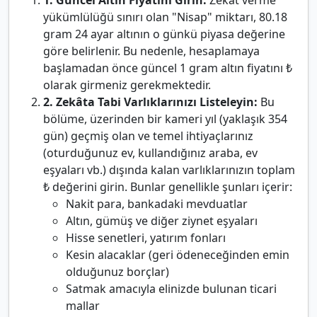
1. Güncel Altın Fiyatını Girin:
Zekât verme
yükümlülüğü sınırı olan "Nisap" miktarı, 80.18
gram 24 ayar altının o günkü piyasa değerine
göre belirlenir. Bu nedenle, hesaplamaya
başlamadan önce güncel 1 gram altın fiyatını ₺
olarak girmeniz gerekmektedir.
2. Zekâta Tabi Varlıklarınızı Listeleyin:
Bu
bölüme, üzerinden bir kameri yıl (yaklaşık 354
gün) geçmiş olan ve temel ihtiyaçlarınız
(oturduğunuz ev, kullandığınız araba, ev
eşyaları vb.) dışında kalan varlıklarınızın toplam
₺ değerini girin. Bunlar genellikle şunları içerir:
Nakit para, bankadaki mevduatlar
Altın, gümüş ve diğer ziynet eşyaları
Hisse senetleri, yatırım fonları
Kesin alacaklar (geri ödeneceğinden emin
olduğunuz borçlar)
Satmak amacıyla elinizde bulunan ticari
mallar