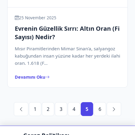
25 November 2025
Evrenin Güzellik Sırrı: Altın Oran (Fi
Sayısı) Nedir?
Mısır Piramitlerinden Mimar Sinan'a, salyangoz
kabuğundan insan yüzüne kadar her yerdeki ilahi
oran. 1.618 (F…
Devamını Oku
1
2
3
4
5
6