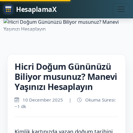
HesaplamaX
Hicri Doğum Gününüzü
Biliyor musunuz? Manevi
Yaşınızı Hesaplayın
10 December 2025
|
Okuma Süresi:
~1 dk
Kimlik kartınızda yazan doğum tarihini