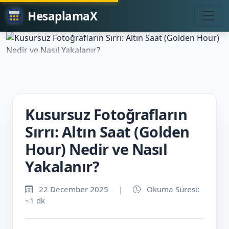
HesaplamaX
Kusursuz Fotoğrafların
Sırrı: Altın Saat (Golden
Hour) Nedir ve Nasıl
Yakalanır?
22 December 2025
|
Okuma Süresi:
~1 dk