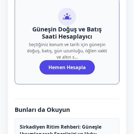
Güneşin Doğuş ve Batış
Saati Hesaplayıcı
Seçtiğiniz konum ve tarih için güneşin
doğuş, batış, gün uzunluğu, öğlen vakti
ve altın s…
Hemen Hesapla
Bunları da Okuyun
Sirkadiyen Ritim Rehberi: Güneşle
Uyumlanarak Enerjinizi ve Uyku