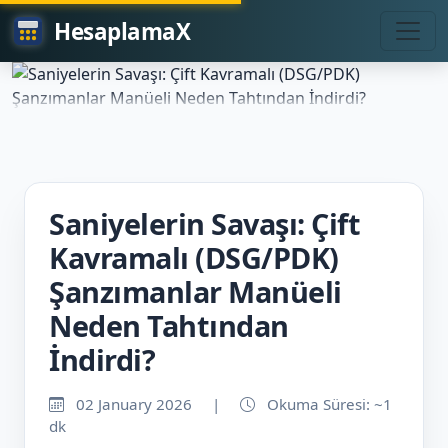
HesaplamaX
Saniyelerin Savaşı: Çift
Kavramalı (DSG/PDK)
Şanzımanlar Manüeli
Neden Tahtından
İndirdi?
02 January 2026
|
Okuma Süresi: ~1
dk