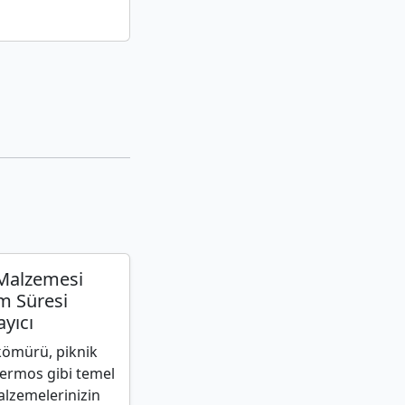
 Malzemesi
m Süresi
yıcı
ömürü, piknik
termos gibi temel
alzemelerinizin