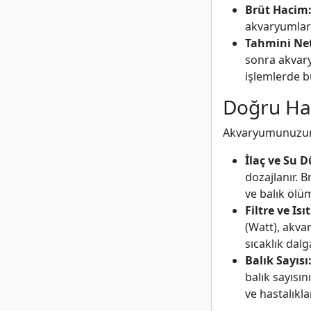
Brüt Hacim
akvaryumlar 
Tahmini Ne
sonra akva
işlemlerde bu
Doğru Hac
Akvaryumunuzun n
İlaç ve Su D
dozajlanır. 
ve balık ölüm
Filtre ve Isı
(Watt), akva
sıcaklık dalg
Balık Sayısı
balık sayısın
ve hastalıklar