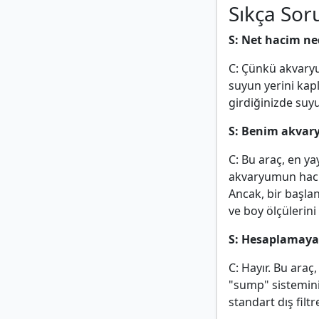
Sıkça Sor
S: Net hacim n
C: Çünkü akvaryu
suyun yerini kapl
girdiğinizde suy
S: Benim akvar
C: Bu araç, en ya
akvaryumun hacmi
Ancak, bir başla
ve boy ölçülerini
S: Hesaplamaya 
C: Hayır. Bu araç
"sump" sistemini
standart dış fil