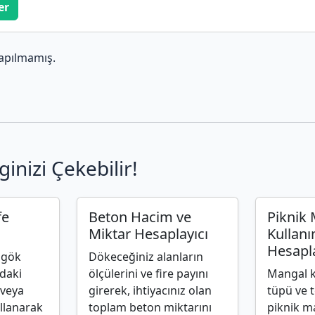
er
apılmamış.
ginizi Çekebilir!
fe
Beton Hacim ve
Piknik
Miktar Hesaplayıcı
Kullanı
Hesapla
e gök
Dökeceğiniz alanların
daki
ölçülerini ve fire payını
Mangal k
 veya
girerek, ihtiyacınız olan
tüpü ve 
llanarak
toplam beton miktarını
piknik m