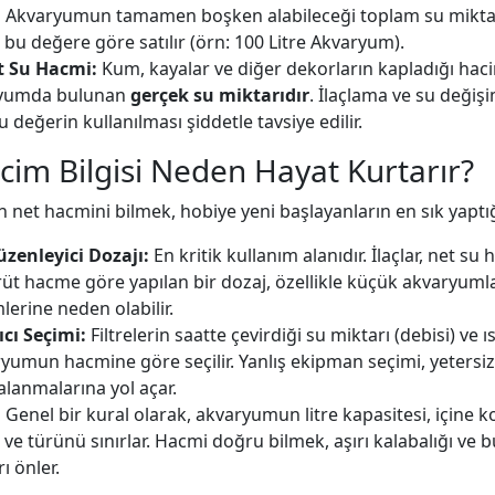
:
Akvaryumun tamamen boşken alabileceği toplam su miktarı
bu değere göre satılır (örn: 100 Litre Akvaryum).
t Su Hacmi:
Kum, kayalar ve diğer dekorların kapladığı ha
ryumda bulunan
gerçek su miktarıdır
. İlaçlama ve su değişi
 değerin kullanılması şiddetle tavsiye edilir.
im Bilgisi Neden Hayat Kurtarır?
et hacmini bilmek, hobiye yeni başlayanların en sık yaptığı
üzenleyici Dozajı:
En kritik kullanım alanıdır. İlaçlar, net s
Brüt hacme göre yapılan bir dozaj, özellikle küçük akvaryuml
lerine neden olabilir.
tıcı Seçimi:
Filtrelerin saatte çevirdiği su miktarı (debisi) ve ı
ryumun hacmine göre seçilir. Yanlış ekipman seçimi, yetersiz
alanmalarına yol açar.
:
Genel bir kural olarak, akvaryumun litre kapasitesi, içine 
ı ve türünü sınırlar. Hacmi doğru bilmek, aşırı kalabalığı ve b
ı önler.