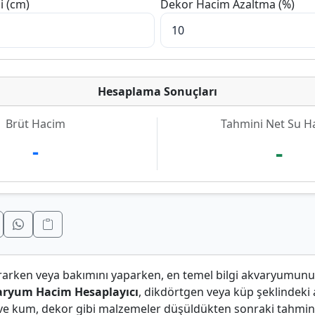
i (cm)
Dekor Hacim Azaltma (%)
Hesaplama Sonuçları
Brüt Hacim
Tahmini Net Su H
-
-
rarken veya bakımını yaparken, en temel bilgi akvaryumun
ryum Hacim Hesaplayıcı
, dikdörtgen veya küp şeklindeki
 ve kum, dekor gibi malzemeler düşüldükten sonraki tahmi