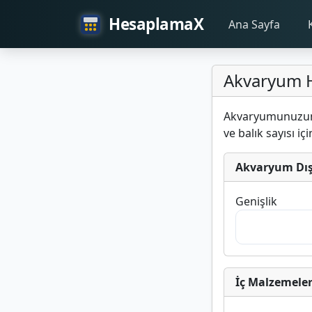
HesaplamaX
Ana Sayfa
Akvaryum 
Akvaryumunuzun öl
ve balık sayısı içi
Akvaryum Dış 
Genişlik
İç Malzemeler