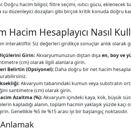
. Doğru hacim bilgisi; filtre seçimi, ısıtıcı gücü, eklenecek ba
a su düzenleyici dozajları gibi birçok kritik konuda doğru k
 Hacim Hesaplayıcı Nasıl Kulla
interaktiftir. Siz değerleri girdikçe sonuçlar anlık olarak g
çülerini Girin:
Akvaryumunuzun dıştan dışa
en, boy ve y
ntimetre (cm) olarak ilgili alanlara girin.
ri Belirtin (Opsiyonel):
Daha doğru bir net hacim hesaplam
urabilirsiniz.
sekliği:
Akvaryum tabanındaki kumun veya substratın or
ğini santimetre (cm) olarak girin.
acim Azaltma (%):
Akvaryum içindeki kaya, kök, büyük süsl
lerin kapladığı alanın, toplam hacmin yaklaşık yüzde kaçı
irin. Genellikle %5 ile %15 arası iyi bir başlangıç noktasıdır.
ı Anlamak