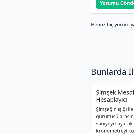
Yorumu Gönd
Henüz hiç yorum y
Bunlarda İl
Şimşek Mesa
Hesaplayıcı
Şimşeğin ışığı il
gürültüsü arasın
saniyeyi sayarak
kronometreyi ku