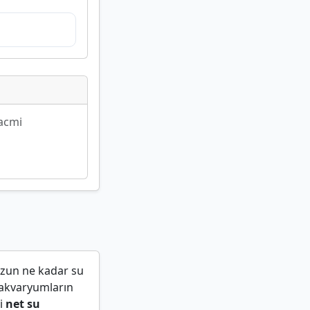
acmi
uzun ne kadar su
 akvaryumların
ni
net su