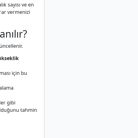
lık sayısı ve en
arar vermenizi
nılır?
üncellenir.
ükseklik
ası için bu
talama
er gibi
 olduğunu tahmin