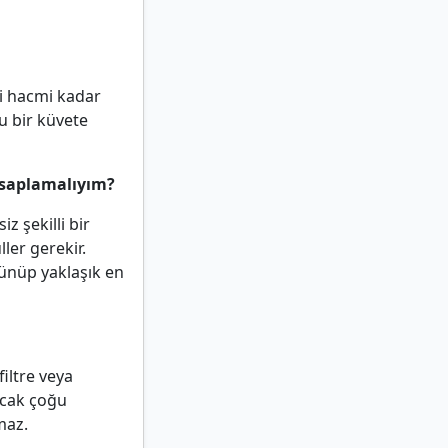
i hacmi kadar
u bir küvete
esaplamalıyım?
z şekilli bir
er gerekir.
ünüp yaklaşık en
filtre veya
ncak çoğu
maz.