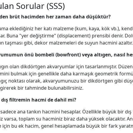
ulan Sorular (SSS)
eden brüt hacimden her zaman daha düşüktür?
ma eklediğiniz her katı malzeme (kum, kaya, kök vb.), kend
ar. Buna "yer değiştirme" (displacement) prensibi denir. Dol
un taşması gibi, dekor malzemeleri de suyun hacmini azaltır.
yumumun önü bombeli (bowfront) veya altıgen, nasıl h
ygın olan dikdörtgen akvaryumlar için tasarlanmıştır. Düzensi
ni bulmak için genellikle daha karmaşık geometrik formüll
ngıç noktası olarak, akvaryumunuzu bir dikdörtgen gibi düş
 girerek bir tahminde bulunabilirsiniz.
dış filtremin hacmi de dahil mi?
, sadece ana tankın hacmini hesaplar. Özellikle büyük bir dış 
z varsa, toplam su hacminiz biraz daha yüksek olacaktır. A
tre için bu ek hacim, genel hesaplamada büyük bir fark yarat