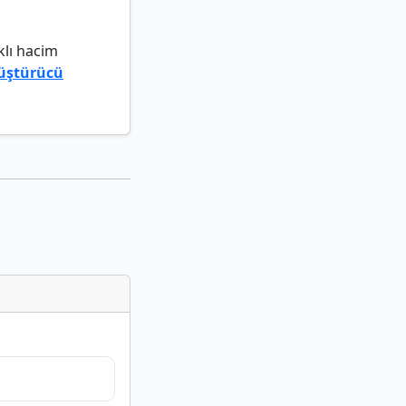
klı hacim
üştürücü