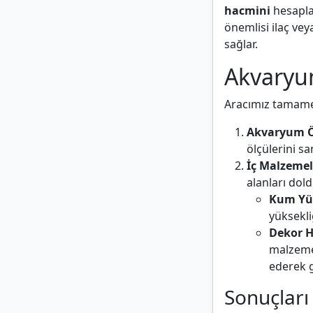
hacmini
hesaplar
önemlisi ilaç vey
sağlar.
Akvaryum
Aracımız tamamen 
Akvaryum Öl
ölçülerini sa
İç Malzemele
alanları dold
Kum Yük
yüksekli
Dekor H
malzeme
ederek g
Sonuçlar