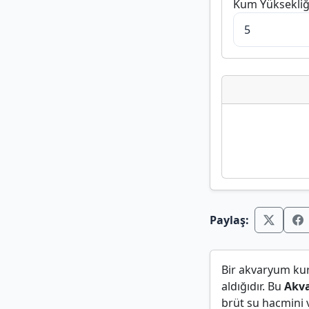
Kum Yüksekliğ
Paylaş:
Bir akvaryum ku
aldığıdır. Bu
Akva
brüt su hacmini