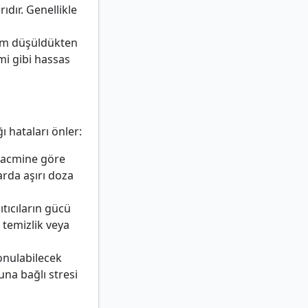
dır. Genellikle
cim düşüldükten
mi gibi hassas
 hataları önler:
u hacmine göre
arda aşırı doza
sıtıcıların gücü
 temizlik veya
konulabilecek
una bağlı stresi