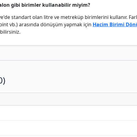
galon gibi birimler kullanabilir miyim?
ye'de standart olan litre ve metreküp birimlerini kullanır. Far
, pint vb.) arasında dönüşüm yapmak için
Hacim Birimi Dön
ilirsiniz.
0)