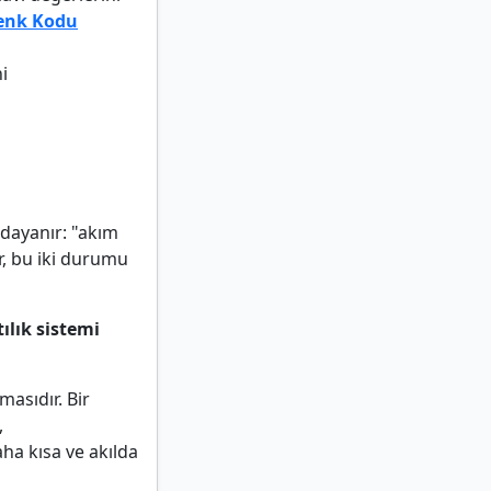
enk Kodu
i
 dayanır: "akım
r, bu iki durumu
ılık sistemi
masıdır. Bir
,
ha kısa ve akılda