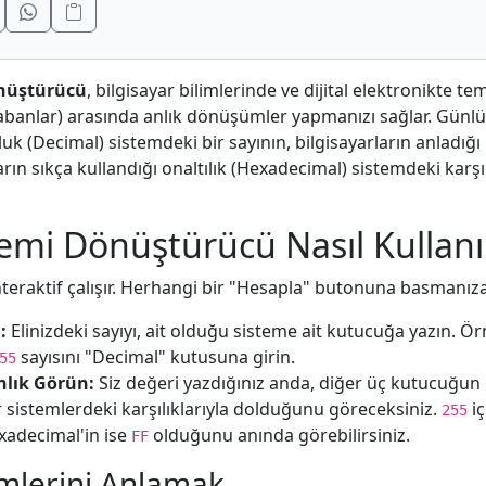
önüştürücü
, bilgisayar bilimlerinde ve dijital elektronikte tem
(tabanlar) arasında anlık dönüşümler yapmanızı sağlar. Günl
uk (Decimal) sistemdeki bir sayının, bilgisayarların anladığı i
ın sıkça kullandığı onaltılık (Hexadecimal) sistemdeki karşılı
temi Dönüştürücü Nasıl Kullanıl
eraktif çalışır. Herhangi bir "Hesapla" butonuna basmanıza
:
Elinizdeki sayıyı, ait olduğu sisteme ait kutucuğa yazın. Ö
sayısını "Decimal" kutusuna girin.
55
nlık Görün:
Siz değeri yazdığınız anda, diğer üç kutucuğun 
r sistemlerdeki karşılıklarıyla dolduğunu göreceksiniz.
iç
255
xadecimal'in ise
olduğunu anında görebilirsiniz.
FF
emlerini Anlamak