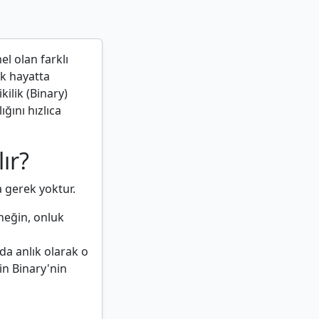
el olan farklı
ük hayatta
kilik (Binary)
ğını hızlıca
ır?
 gerek yoktur.
rneğin, onluk
da anlık olarak o
in Binary'nin