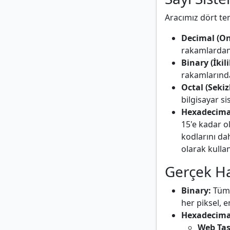
Aracımız dört te
Decimal (On
rakamlardan 
Binary (İkil
rakamlarından
Octal (Sekiz
bilgisayar si
Hexadecimal
15'e kadar o
kodlarını da
olarak kullanı
Gerçek Ha
Binary:
Tüm d
her piksel, e
Hexadecima
Web Tas