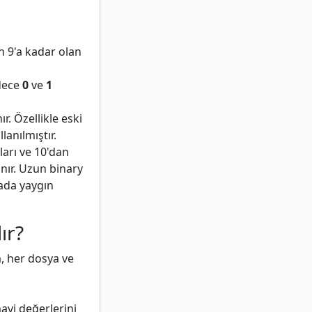
n 9'a kadar olan
adece
0
ve
1
r. Özellikle eski
lanılmıştır.
arı ve 10'dan
anır. Uzun binary
mada yaygın
ır?
m, her dosya ve
mavi değerlerini