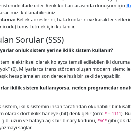
k sistemde ifade eder. Renk kodları arasında dönüşüm için
R
aracımızı kullanabilirsiniz.
mlama:
Bellek adreslerini, hata kodlarını ve karakter setlerin
nicode) temsil etmek için kullanılır.
ulan Sorular (SSS)
yarlar onluk sistem yerine ikilik sistem kullanır?
istem, elektriksel olarak kolayca temsil edilebilen iki duruma
 yok" (0). Milyarlarca transistörden oluşan modern işlemcile
ık hesaplamaları son derece hızlı bir şekilde yapabilir.
arlar ikilik sistem kullanıyorsa, neden programcılar onalt
k sistem, ikilik sistemin insan tarafından okunabilir bir kısalt
am olarak dört ikilik haneye (bit) denk gelir (örn:
=
). Bu
F
1111
gibi uzun ve hataya açık bir binary kodunu,
gibi çok da
0
FACE
 yazmayı sağlar.