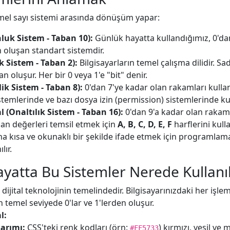
mel sayı sistemi arasında dönüşüm yapar:
luk Sistem - Taban 10):
Günlük hayatta kullandığımız, 0'da
oluşan standart sistemdir.
ik Sistem - Taban 2):
Bilgisayarların temel çalışma dilidir. S
 oluşur. Her bir 0 veya 1'e "bit" denir.
lik Sistem - Taban 8):
0'dan 7'ye kadar olan rakamları kullanı
stemlerinde ve bazı dosya izin (permission) sistemlerinde kul
 (Onaltılık Sistem - Taban 16):
0'dan 9'a kadar olan rakaml
lan değerleri temsil etmek için
A, B, C, D, E, F
harflerini kull
ha kısa ve okunaklı bir şekilde ifade etmek için programla
lır.
yatta Bu Sistemler Nerede Kullanıl
ijital teknolojinin temelindedir. Bilgisayarınızdaki her işle
n temel seviyede 0'lar ve 1'lerden oluşur.
l:
arımı:
CSS'teki renk kodları (örn:
) kırmızı, yeşil ve 
#FF5733