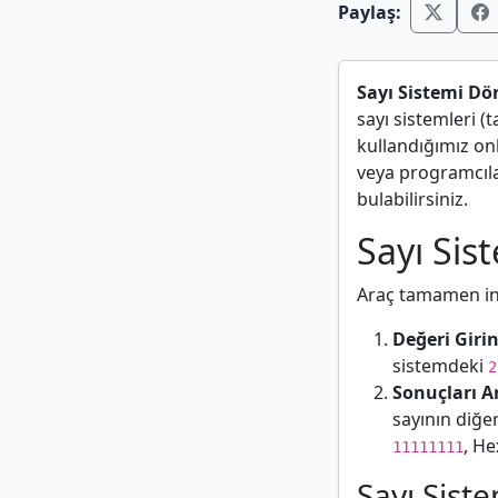
Paylaş:
Sayı Sistemi D
sayı sistemleri 
kullandığımız onl
veya programcılar
bulabilirsiniz.
Sayı Sis
Araç tamamen int
Değeri Girin
sistemdeki
2
Sonuçları A
sayının diğe
, He
11111111
Sayı Sist