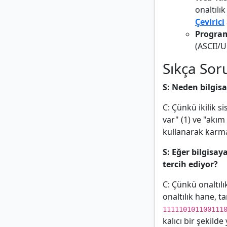
onaltılı
Çevirici
Progra
(ASCII/U
Sıkça Sor
S: Neden bilgisa
C: Çünkü ikilik s
var" (1) ve "akım
kullanarak karmaş
S: Eğer bilgisay
tercih ediyor?
C: Çünkü onaltılı
onaltılık hane, t
111110101100111
kalıcı bir şekilde