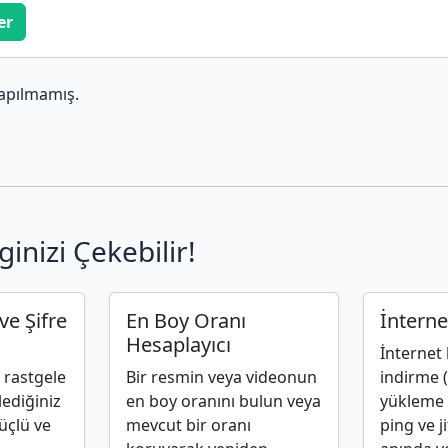
er
apılmamış.
ginizi Çekebilir!
ve Şifre
En Boy Oranı
İnterne
Hesaplayıcı
İnternet 
a rastgele
Bir resmin veya videonun
indirme 
lediğiniz
en boy oranını bulun veya
yükleme (
üçlü ve
mevcut bir oranı
ping ve j