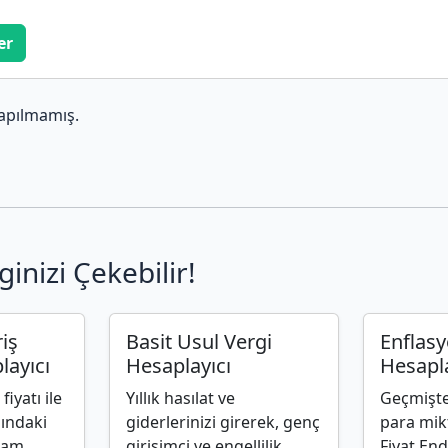
er
apılmamış.
ginizi Çekebilir!
riş
Basit Usul Vergi
Enflas
layıcı
Hesaplayıcı
Hesapla
iyatı ile
Yıllık hasılat ve
Geçmiştek
asındaki
giderlerinizi girerek, genç
para mikt
plam
girişimci ve engellilik
Fiyat End