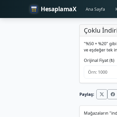
HesaplamaX
Ana Sayfa
Çoklu İndir
"%50 + %20" gibi 
ve eşdeğer tek i
Orijinal Fiyat (₺)
Paylaş:
Mağazaların "ind