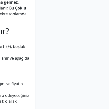
ına
gelmez
,
lanır. Bu
Çoklu
rçekte toplamda
ır?
rtı (+), boşluk
planır ve aşağıda
ını ve fiyatın
nra ödeyeceğiniz
i ₺ olarak