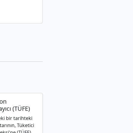
yon
yıcı (TÜFE)
i bir tarihteki
arının, Tüketici
eksi'ne (TÜFE)