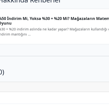
%50 İndirim Mi, Yoksa %30 + %20 Mi? Mağazaların Mate
Oyunu
30 + %20 indirim aslında ne kadar yapar? Mağazaların kullandığı 
ndirim mantığını …
0)