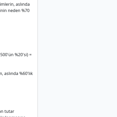
imlerin, aslında
minin neden %70
(500'ün %20'si) =
m, aslında %60'lık
an tutar