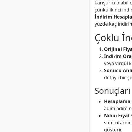
karıştırıcı olabi
çünkü ikinci indi
İndirim Hesapla
yüzde kaç indirim
Çoklu İn
Orijinal Fiya
İndirim Oran
veya virgül 
Sonucu Anl
detaylı bir şe
Sonuçlar
Hesaplama
adım adım na
Nihai Fiyat 
son tutardır.
gösterir.