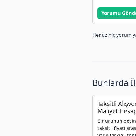
Yorumu Gönd
Henüz hiç yorum y
Bunlarda İl
Taksitli Alışve
Maliyet Hesap
Bir ürünün peşin f
taksitli fiyatı ar
vade farkını, to