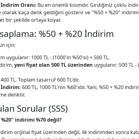
 İndirim Oranı:
Bu en önemli kısımdır. Girdiğiniz çoklu indir
e olarak kaça denk geldiğini gösterir ve "%50 + %20" indiri
t bir şekilde ortaya koyar.
saplama: %50 + %20 İndirim
ün için:
im uygulanır: 1000 TL - (1000'in %50'si) = 500 TL.
ndirim,
yeni fiyat olan 500 TL üzerinden
uygulanır: 500 TL - 
400 TL. Toplam tasarruf 600 TL'dir.
 İndirim:
600 TL, 1000 TL'nin %60'ıdır. Yani, %50 + %20 indiri
ime denktir.
ulan Sorular (SSS)
 %20" indirimi %70 değil?
ndirim orijinal fiyat üzerinden değil, ilk indirimden sonra kal