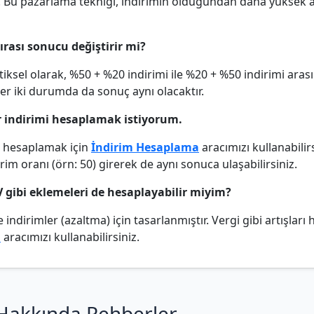
r. Bu pazarlama tekniği, indirimin olduğundan daha yüksek 
sırası sonucu değiştirir mi?
iksel olarak, %50 + %20 indirimi ile %20 + %50 indirimi arası
Her iki durumda da sonuç aynı olacaktır.
ir indirimi hesaplamak istiyorum.
im hesaplamak için
İndirim Hesaplama
aracımızı kullanabilir
irim oranı (örn: 50) girerek de aynı sonuca ulaşabilirsiniz.
V gibi eklemeleri de hesaplayabilir miyim?
 indirimler (azaltma) için tasarlanmıştır. Vergi gibi artışları
ı
aracımızı kullanabilirsiniz.
Hakkında Rehberler