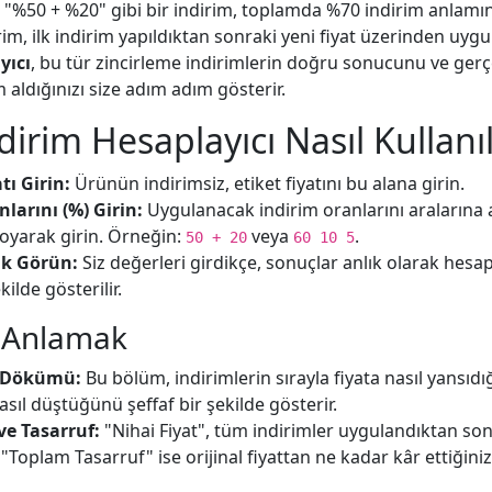
lir. "%50 + %20" gibi bir indirim, toplamda %70 indirim anlam
rim, ilk indirim yapıldıktan sonraki yeni fiyat üzerinden uygu
yıcı
, bu tür zincirleme indirimlerin doğru sonucunu ve ge
 aldığınızı size adım adım gösterir.
dirim Hesaplayıcı Nasıl Kullanıl
tı Girin:
Ürünün indirimsiz, etiket fiyatını bu alana girin.
larını (%) Girin:
Uygulanacak indirim oranlarını aralarına a
koyarak girin. Örneğin:
veya
.
50 + 20
60 10 5
ık Görün:
Siz değerleri girdikçe, sonuçlar anlık olarak hesa
kilde gösterilir.
ı Anlamak
 Dökümü:
Bu bölüm, indirimlerin sırayla fiyata nasıl yansıdığ
sıl düştüğünü şeffaf bir şekilde gösterir.
ve Tasarruf:
"Nihai Fiyat", tüm indirimler uygulandıktan so
 "Toplam Tasarruf" ise orijinal fiyattan ne kadar kâr ettiğiniz