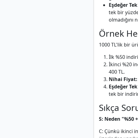
Eşdeğer Tek
tek bir yüzd
olmadığını ne
Örnek He
1000 TL'lik bir ür
İlk %50 indir
İkinci %20 i
400 TL.
Nihai Fiyat:
Eşdeğer Tek
tek bir indir
Sıkça Sor
S: Neden "%50 +
C: Çünkü ikinci i